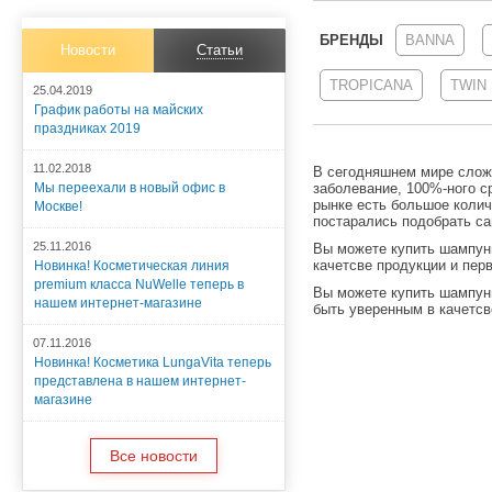
БРЕНДЫ
BANNA
Новости
Статьи
TROPICANA
TWIN
25.04.2019
График работы на майских
праздниках 2019
11.02.2018
В сегодняшнем мире сложн
Мы переехали в новый офис в
заболевание, 100%-ного с
рынке есть большое колич
Москве!
постарались подобрать с
25.11.2016
Вы можете купить
шампун
качетсве продукции и пер
Новинка! Косметическая линия
premium класса NuWelle теперь в
Вы можете купить
шампуни
нашем интернет-магазине
быть уверенным в качетсв
07.11.2016
Новинка! Косметика LungaVita теперь
представлена в нашем интернет-
магазине
Все новости