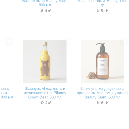
маслом змеи Beauty Siam,
Shampoo Yolk & Honey, 1100
800 мл
гр
669 ₽
690 ₽
нер с
Шампунь «Гладкость и
Шампунь-кондиционер с
иным
шелковистость» Pibamy
аргановым маслом и улиткой
 800 мл
Brown Bear, 500 мл
Beauty Siam, 800 мл
620 ₽
669 ₽