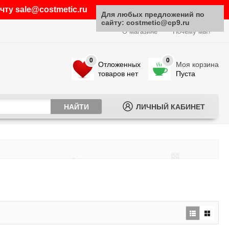
ту sale@costmetic.ru
Для любых предложений по
сайту: costmetic@cp9.ru
О магазине
Почему мы?
0
0
Отложенных
Моя корзина
товаров нет
Пуста
ЛИЧНЫЙ КАБИНЕТ