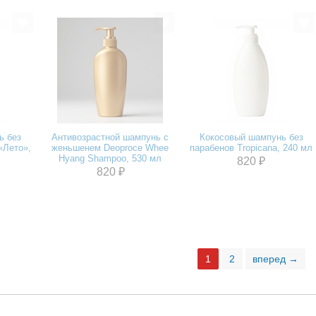
ь без
Антивозрастной шампунь с
Кокосовый шампунь без
«Лето»,
женьшенем Deoproce Whee
парабенов Tropicana, 240 мл
Hyang Shampoo, 530 мл
820 ₽
820 ₽
1
2
вперед →