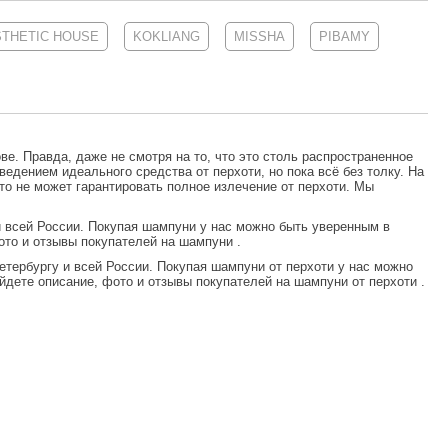
STHETIC HOUSE
KOKLIANG
MISSHA
PIBAMY
е. Правда, даже не смотря на то, что это столь распространенное
едением идеального средства от перхоти, но пока всё без толку. На
то не может гарантировать полное излечение от перхоти. Мы
и всей России. Покупая
шампуни
у нас можно быть уверенным в
ото и отзывы покупателей на
шампуни
.
етербургу и всей России. Покупая
шампуни от перхоти
у нас можно
йдете описание, фото и отзывы покупателей на
шампуни от перхоти
.