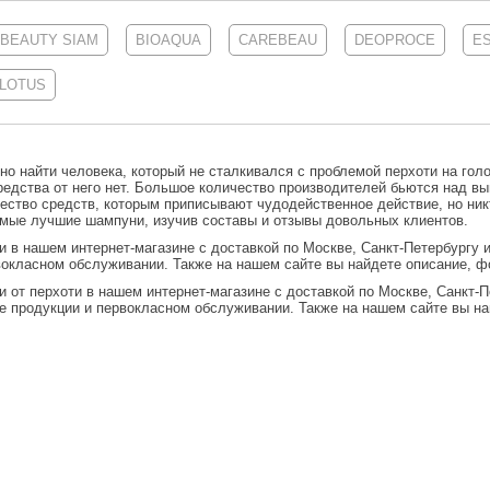
BEAUTY SIAM
BIOAQUA
CAREBEAU
DEOPROCE
E
 LOTUS
о найти человека, который не сталкивался с проблемой перхоти на голов
редства от него нет. Большое количество производителей бьются над выв
ество средств, которым приписывают чудодейственное действие, но ник
амые лучшие шампуни, изучив составы и отзывы довольных клиентов.
и
в нашем интернет-магазине с доставкой по Москве, Санкт-Петербургу 
вокласном обслуживании. Также на нашем сайте вы найдете описание, ф
 от перхоти
в нашем интернет-магазине с доставкой по Москве, Санкт-П
е продукции и первокласном обслуживании. Также на нашем сайте вы на