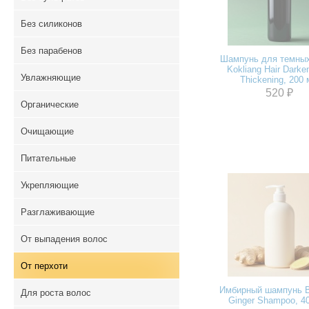
Без силиконов
Без парабенов
Шампунь для темных
Kokliang Hair Darke
Увлажняющие
Thickening, 200
520 ₽
Органические
Очищающие
Питательные
Укрепляющие
Разглаживающие
От выпадения волос
От перхоти
Имбирный шампунь B
Для роста волос
Ginger Shampoo, 4