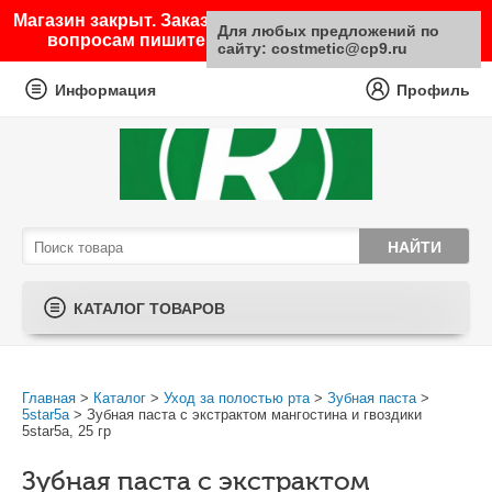
Магазин закрыт. Заказы не принимаются. По любым
Для любых предложений по
вопросам пишите на почту sale@costmetic.ru
сайту: costmetic@cp9.ru
Информация
Профиль
КАТАЛОГ ТОВАРОВ
Главная
>
Каталог
>
Уход за полостью рта
>
Зубная паста
>
5star5a
> Зубная паста с экстрактом мангостина и гвоздики
5star5a, 25 гр
Зубная паста с экстрактом