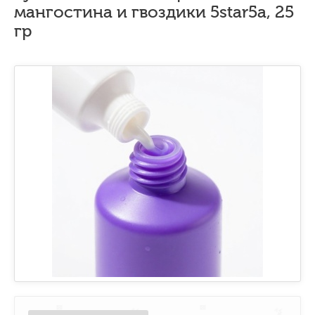
мангостина и гвоздики 5star5a, 25
гр