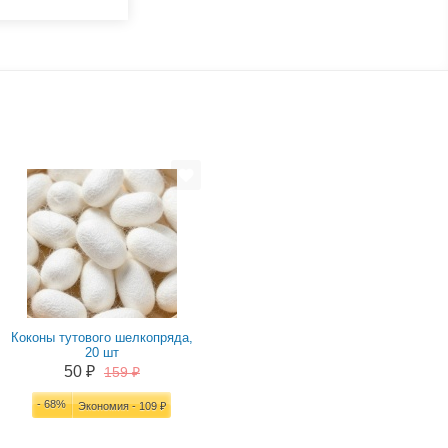
Коконы тутового шелкопряда,
20 шт
50 ₽
159 ₽
- 68%
Экономия - 109 ₽