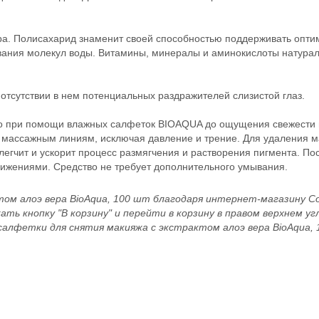
ера. Полисахарид знаменит своей способностью поддерживать опт
зывания молекул воды. Витамины, минералы и аминокислоты натурал
отсутствии в нем потенциальных раздражителей слизистой глаз.
цо при помощи влажных салфеток BIOAQUA до ощущения свежести и
 массажным линиям, исключая давление и трение. Для удаления м
легчит и ускорит процесс размягчения и растворения пигмента. По
вижениями. Средство не требует дополнительного умывания.
м алоэ вера BioAqua, 100 шт благодаря интернет-магазину Cos
ть кнопку "В корзину" и перейти в корзину в правом верхнем уг
алфетки для снятия макияжа с экстрактом алоэ вера BioAqua, 