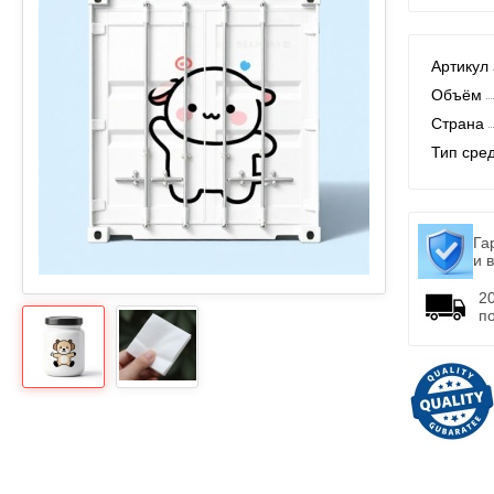
Артикул
Объём
Страна
Тип сре
Га
и 
2
п