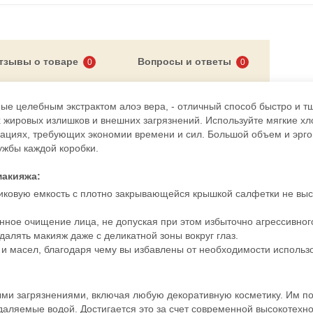
тзывы о товаре
Вопросы и ответы
0
0
Лифтинг-
губ с 
е целебным экстрактом алоэ вера, - отличный способ быстро и т
х жировых излишков и внешних загрязнений. Используйте мягкие х
итуациях, требующих экономии времени и сил. Большой объем и эрг
ужбы каждой коробки.
макияжа:
ковую емкость с плотно закрывающейся крышкой салфетки не вы
нное очищение лица, не допуская при этом избыточно агрессивног
алять макияж даже с деликатной зоны вокруг глаз.
и масел, благодаря чему вы избавлены от необходимости использ
ыми загрязнениями, включая любую декоративную косметику. Им п
удаляемые водой. Достигается это за счет современной высокотехн