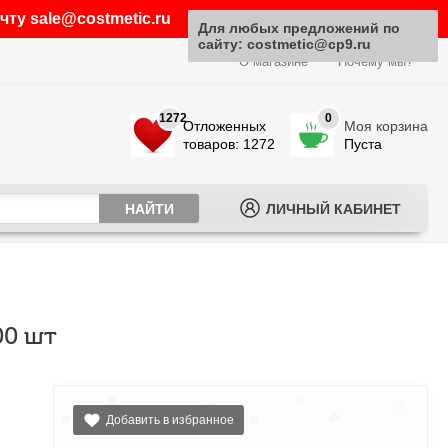
ту sale@costmetic.ru
Для любых предложений по
сайту: costmetic@cp9.ru
О магазине
Почему мы?
1272
0
Отложенных
Моя корзина
товаров: 1272
Пуста
ЛИЧНЫЙ КАБИНЕТ
00 шт
Добавить в избранное