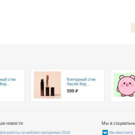
ный стик
Контурный стик
Key...
Secret Key...
599 ₽
ши новости
Мы в социальн
фик работы на майских праздниках 2019
Мы вконтакте