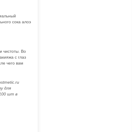
имальный
ьного сока алоэ
 чистоты. Во
акияжа с глаз
сле чего вам
tmetic.ru
лу для
100 шт в