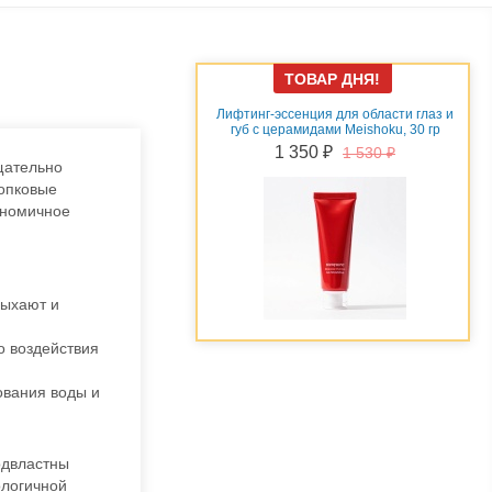
ТОВАР ДНЯ!
эссенция для области глаз и
Подтягивающий крем-гель c
церамидами Meishoku, 30 гр
растительными экстрактами Meishoku
Premium, 60 гр
1 350 ₽
1 530 ₽
щательно
1 990 ₽
2 450 ₽
лопковые
ономичное
сыхают и
о воздействия
ования воды и
одвластны
ологичной