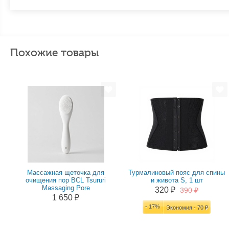
Похожие товары
Массажная щеточка для
Турмалиновый пояс для спины
очищения пор BCL Tsururi
и живота S, 1 шт
Massaging Pore
320 ₽
390 ₽
1 650 ₽
- 17%
Экономия - 70 ₽