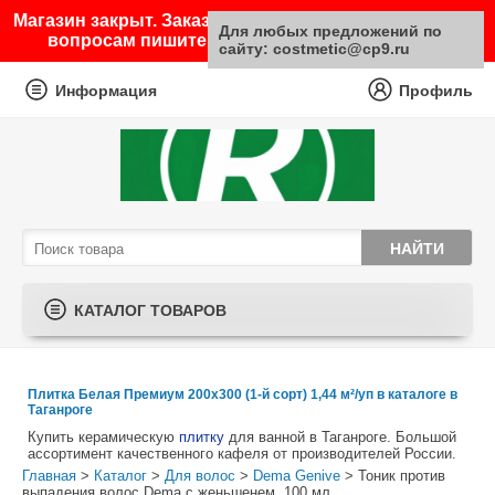
Магазин закрыт. Заказы не принимаются. По любым
Для любых предложений по
вопросам пишите на почту sale@costmetic.ru
сайту: costmetic@cp9.ru
Информация
Профиль
КАТАЛОГ ТОВАРОВ
Плитка Белая Премиум 200х300 (1-й сорт) 1,44 м²/уп в каталоге в
Таганроге
Купить керамическую
плитку
для ванной в Таганроге. Большой
ассортимент качественного кафеля от производителей России.
Главная
>
Каталог
>
Для волос
>
Dema Genive
> Тоник против
выпадения волос Dema с женьшенем, 100 мл