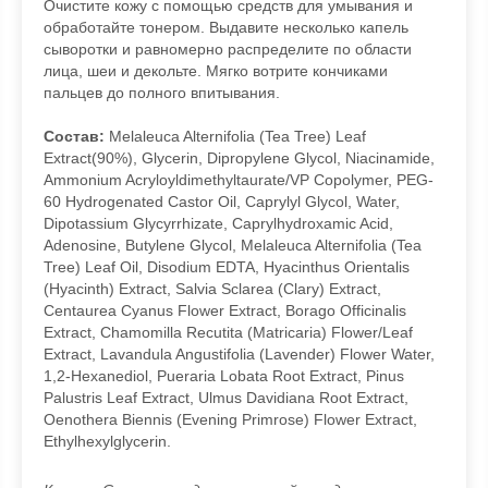
Очистите кожу с помощью средств для умывания и
обработайте тонером. Выдавите несколько капель
сыворотки и равномерно распределите по области
лица, шеи и декольте. Мягко вотрите кончиками
пальцев до полного впитывания.
Состав:
Melaleuca Alternifolia (Tea Tree) Leaf
Extract(90%), Glycerin, Dipropylene Glycol, Niacinamide,
Ammonium Acryloyldimethyltaurate/VP Copolymer, PEG-
60 Hydrogenated Castor Oil, Caprylyl Glycol, Water,
Dipotassium Glycyrrhizate, Caprylhydroxamic Acid,
Adenosine, Butylene Glycol, Melaleuca Alternifolia (Tea
Tree) Leaf Oil, Disodium EDTA, Hyacinthus Orientalis
(Hyacinth) Extract, Salvia Sclarea (Clary) Extract,
Centaurea Cyanus Flower Extract, Borago Officinalis
Extract, Chamomilla Recutita (Matricaria) Flower/Leaf
Extract, Lavandula Angustifolia (Lavender) Flower Water,
1,2-Hexanediol, Pueraria Lobata Root Extract, Pinus
Palustris Leaf Extract, Ulmus Davidiana Root Extract,
Oenothera Biennis (Evening Primrose) Flower Extract,
Ethylhexylglycerin.