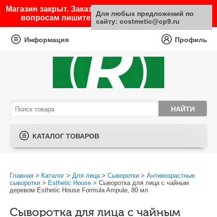
Магазин закрыт. Заказы не принимаются. По любым
Для любых предложений по
вопросам пишите на почту sale@costmetic.ru
сайту: costmetic@cp9.ru
Информация
Профиль
КАТАЛОГ ТОВАРОВ
Главная
>
Каталог
>
Для лица
>
Сыворотки
>
Антивозрастные
сыворотки
>
Esthetic House
> Сыворотка для лица с чайным
деревом Esthetic House Formula Ampule, 80 мл
Сыворотка для лица с чайным