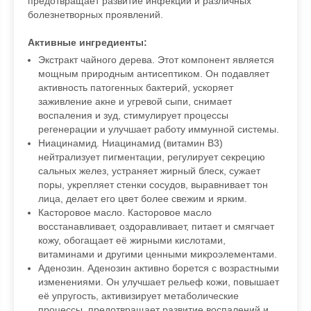
предотвращает развитие инфекций и различных
болезнетворных проявлений.
Активные ингредиенты:
Экстракт чайного дерева. Этот компонент является
мощным природным антисептиком. Он подавляет
активность патогенных бактерий, ускоряет
заживление акне и угревой сыпи, снимает
воспаления и зуд, стимулирует процессы
регенерации и улучшает работу иммунной системы.
Ниацинамид. Ниацинамид (витамин В3)
нейтрализует пигментации, регулирует секрецию
сальных желез, устраняет жирный блеск, сужает
поры, укрепляет стенки сосудов, выравнивает тон
лица, делает его цвет более свежим и ярким.
Касторовое масло. Касторовое масло
восстанавливает, оздоравливает, питает и смягчает
кожу, обогащает её жирными кислотами,
витаминами и другими ценными микроэлементами.
Аденозин. Аденозин активно борется с возрастными
изменениями. Он улучшает рельеф кожи, повышает
её упругость, активизирует метаболические
процессы, предотвращает развитие воспалений и