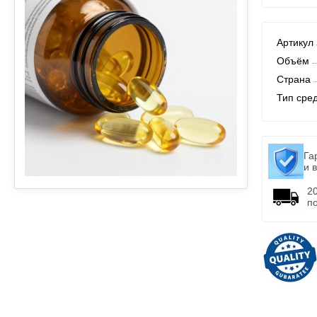
Артикул
Объём
Страна
Тип сре
Га
и 
2
п