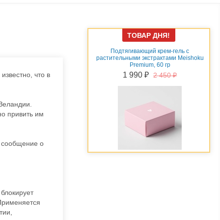
ТОВАР ДНЯ!
эссенция для области глаз и
Подтягивающий крем-гель c
церамидами Meishoku, 30 гр
растительными экстрактами Meishoku
Premium, 60 гр
1 350 ₽
1 530 ₽
известно, что в
1 990 ₽
2 450 ₽
 Зеландии.
но привить им
 сообщение о
 блокирует
 Применяется
тии,