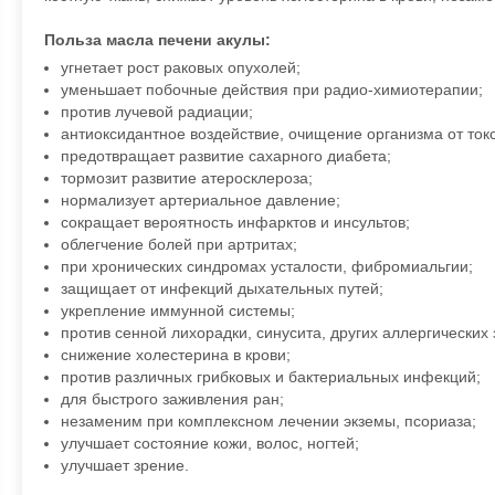
Польза масла печени акулы:
угнетает рост раковых опухолей;
уменьшает побочные действия при радио-химиотерапии;
против лучевой радиации;
антиоксидантное воздействие, очищение организма от токс
предотвращает развитие сахарного диабета;
тормозит развитие атеросклероза;
нормализует артериальное давление;
сокращает вероятность инфарктов и инсультов;
облегчение болей при артритах;
при хронических синдромах усталости, фибромиальгии;
защищает от инфекций дыхательных путей;
укрепление иммунной системы;
против сенной лихорадки, синусита, других аллергических
снижение холестерина в крови;
против различных грибковых и бактериальных инфекций;
для быстрого заживления ран;
незаменим при комплексном лечении экземы, псориаза;
улучшает состояние кожи, волос, ногтей;
улучшает зрение.