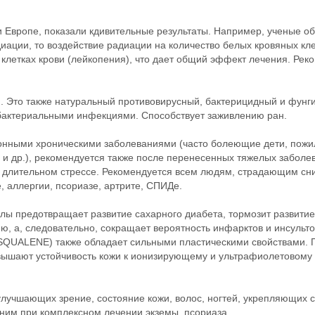
и Европе, показали кдивительные результаты. Например, ученые об
иации, то воздействие радиации на количество белых кровяных кл
клетках крови (лейкопения), что дает общий эффект лечения. Рек
. Это также натуральный противовирусный, бактерицидный и фунг
 бактериальными инфекциями. Способствует заживлению ран.
ными хроническими заболеваниями (часто болеющие дети, пожил
 и др.), рекомендуется также после перенесенных тяжелых заболе
х, длительном стрессе. Рекомендуется всем людям, страдающим с
, аллергии, псориазе, артрите, СПИДе.
ы предотвращает развитие сахарного диабета, тормозит развитие
, а, следовательно, сокращает вероятность инфарктов и инсульто
SQUALENE) также обладает сильными пластическими свойствами. 
овышают устойчивость кожи к ионизирующему и ультрафиолетовому
лучшающих зрение, состояние кожи, волос, ногтей, укрепляющих 
еним при комплексном лечении экземы, псориаза.