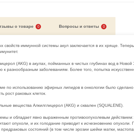
тзывы о товаре
Вопросы и ответы
0
0
Лифтинг-
губ с 
ых свойств иммунной системы акул заключается в их хряще. Теперь 
ммунитет.
ицерол (AKG) в акулах, пойманных в чистых глубинах вод в Новой
ью к разнообразным заболеваниям. Более того, попытка искусствен
уме по использованию эфирных липидов в онкологии было сделано
ть рост раковых клеток.
альные вещества Алкилглицерол (AKG) и сквален (SQUALENE).
емы и обладает явно выраженным противоопухолевым действием:
питают опухоли, и их голодание приводит к исчезновению опухоли.
предраковых состояний (в том числе эрозии шейки матки, мастопа