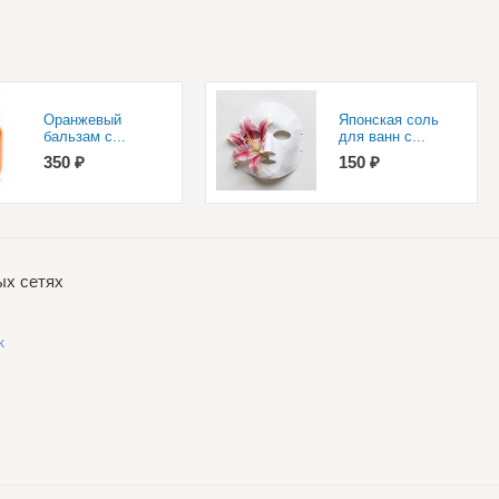
Оранжевый
Японская соль
бальзам с...
для ванн с...
350 ₽
150 ₽
ых сетях
k