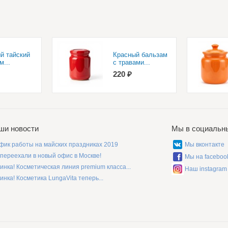
й тайский
Красный бальзам
м...
с травами...
220 ₽
ши новости
Мы в социальн
фик работы на майских праздниках 2019
Мы вконтакте
переехали в новый офис в Москве!
Мы на faceboo
инка! Косметическая линия premium класса...
Наш instagram
инка! Косметика LungaVita теперь...