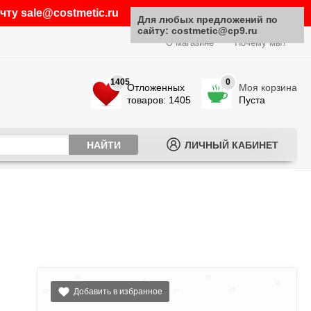
ту sale@costmetic.ru
Для любых предложений по
сайту: costmetic@cp9.ru
О магазине
Почему мы?
1405
0
Отложенных
Моя корзина
товаров: 1405
Пуста
ЛИЧНЫЙ КАБИНЕТ
Добавить в избранное