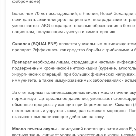
фибромиоме).
Более чем 70 лет исследований, в Японии, Новой Зеландии 
если давать алкилглицерол пациентам, пострадавшим от рад
уменьшается. AKG сокращает опасные образования в белых 
пациентам, получающим лучевую и химиотерапию.
Сквален (SQUALENE)
является уникальным антиоксидантом
препарат. Эффективен как средство борьбы с грибковыми и
Препарат необходим лицам, страдающим частыми инфекцион
подверженным хронической интоксикации (курение, алкоголь
хирургических операций, при больших физических нагрузка
иммунитета, а также иммунозависимых заболеваниях - астме
За счет жирных полиненасыщенных кислот масло печени акул
нормализует артериальное давление, уменьшает стенокардию
обменные процессы у женщин при беременности. Сквален (
шелковистость и упругость кожи, разглаживает морщины. П
оказывает омолаживающее действие на кожу.
Масло печени акулы
- наилучший поставщик витаминов Е, у
костную ткань, снижает уровень холестерина в крови, незам