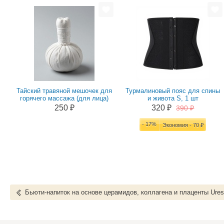
Тайский травяной мешочек для
Турмалиновый пояс для спины
горячего массажа (для лица)
и живота S, 1 шт
250 ₽
320 ₽
390 ₽
- 17%
Экономия - 70 ₽
Бьюти-напиток на основе церамидов, коллагена и плаценты Ures