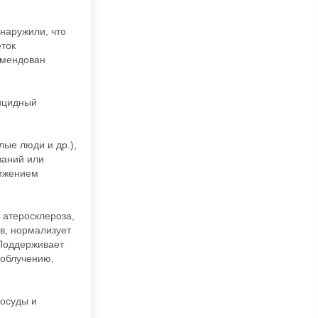
наружили, что
еток
омендован
ицидный
ые люди и др.),
ваний или
нижением
 атеросклероза,
в, нормализует
Поддерживает
 облучению,
сосуды и