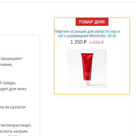
ТОВАР ДНЯ!
эссенция для области глаз и
Подтягивающий крем-гель c
церамидами Meishoku, 30 гр
растительными экстрактами Meishoku
Premium, 60 гр
1 350 ₽
1 530 ₽
1 990 ₽
2 450 ₽
ы защищают
гкими,
й среды,
дит для всех
из-за сухости
тилтетрастеарт,
слота натрия,