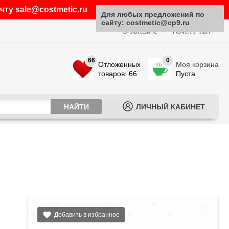
ту sale@costmetic.ru
Для любых предложений по
сайту: costmetic@cp9.ru
О магазине
Почему мы?
66
0
Отложенных
Моя корзина
товаров: 66
Пуста
ЛИЧНЫЙ КАБИНЕТ
Добавить в избранное