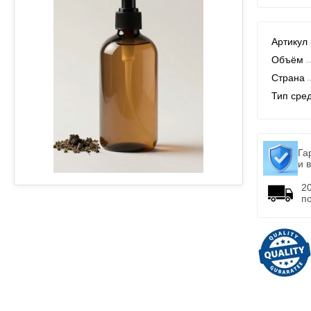
Артикул
Объём
Страна
Тип сре
Га
и 
2
п