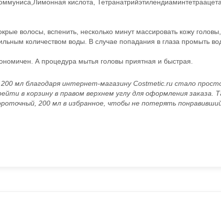
акоммуниса,Лимонная кислота, Тетранатрийэтилендиаминтетраацет
рые волосы, вспенить, несколько минут массировать кожу головы,
ильным количеством воды. В случае попадания в глаза промыть во
экономичен. А процедура мытья головы приятная и быстрая.
200 мл благодаря интернет-магазину Costmetic.ru стало просто
рейти в корзину в правом верхнем углу для оформления заказа. 
ороточный, 200 мл в избранное, чтобы не потерять понравивший