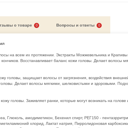
тзывы о товаре
Вопросы и ответы
0
0
Лифтинг-
губ с 
 мл
олосы на всем их протяжении. Экстракты Можжевельника и Крапив
 кончиков. Восстанавливает баланс кожи головы. Делает волосы мя
кожу головы, защищает волосы от загрязнения, воздействия внешне
головы. Делает волосы мягкими, шелковистыми и здоровыми. Подхо
 кожу головы. Заживляет ранки, которые могут возникать на голове 
а, Глюколь, амодиметикон, Бехенил спирт, РЕГ150 - пентаэрритри
иметиламмоний хлорид, Лактат натрия, Пирролидоновая карбоксики