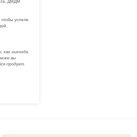
ата, ДМДМ
 чтобы успели
дой.
, как никогда.
Также вы
ся продукт.