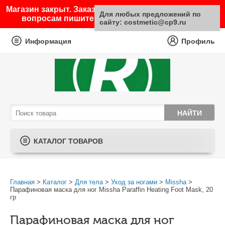
Магазин закрыт. Заказы не принимаются. По любым
Для любых предложений по
вопросам пишите на почту sale@costmetic.ru
сайту: costmetic@cp9.ru
Информация
Профиль
КАТАЛОГ ТОВАРОВ
Главная
>
Каталог
>
Для тела
>
Уход за ногами
>
Missha
>
Парафиновая маска для ног Missha Paraffin Heating Foot Mask, 20
гр
Парафиновая маска для ног