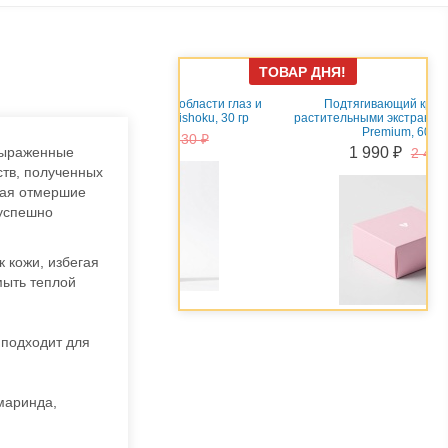
ТОВАР ДНЯ!
эссенция для области глаз и
Подтягивающий крем-гель c
церамидами Meishoku, 30 гр
растительными экстрактами Meishoku
Premium, 60 гр
1 350 ₽
1 530 ₽
 выраженные
1 990 ₽
2 450 ₽
тв, полученных
вая отмершие
 успешно
 кожи, избегая
мыть теплой
 подходит для
амаринда,