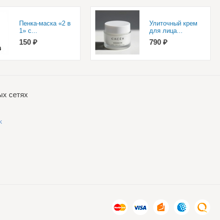
Пенка-маска «2 в
Улиточный крем
1» с...
для лица...
150 ₽
790 ₽
ых сетях
k