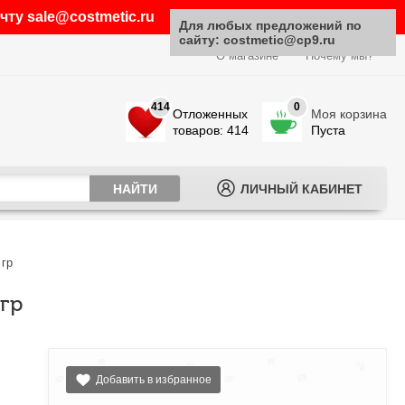
ту sale@costmetic.ru
Для любых предложений по
сайту: costmetic@cp9.ru
О магазине
Почему мы?
414
0
Отложенных
Моя корзина
товаров: 414
Пуста
ЛИЧНЫЙ КАБИНЕТ
 гр
гр
Добавить в избранное