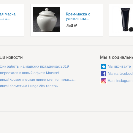
ая маска
Крем-маска с
а с...
улиточным...
750 ₽
ши новости
Мы в социальн
фик работы на майских праздниках 2019
Мы вконтакте
переехали в новый офис в Москве!
Мы на faceboo
инка! Косметическая линия premium класса...
Наш instagram
инка! Косметика LungaVita теперь...