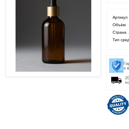
Артикул
Объём
Страна
Тип сре
Га
и 
2
п