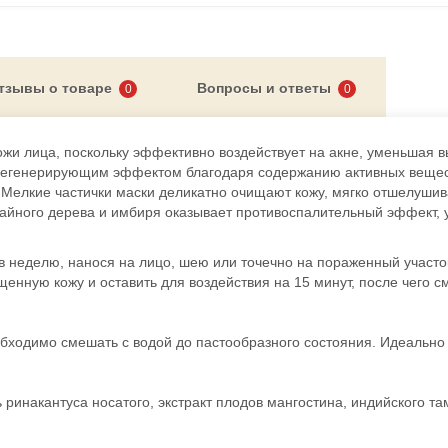
тзывы о товаре
Вопросы и ответы
0
0
Лифтинг-
губ с 
жи лица, поскольку эффективно воздействует на акне, уменьшая
регенерирующим эффектом благодаря содержанию активных вещес
в. Мелкие частички маски деликатно очищают кожу, мягко отшелуши
 чайного дерева и имбиря оказывает противоспалительный эффект,
в неделю, нанося на лицо, шею или точечно на пораженный участок
щенную кожу и оставить для воздействия на 15 минут, после чего с
бходимо смешать с водой до пастообразного состояния. Идеально
 ринакантуса носатого, экстракт плодов мангостина, индийского т