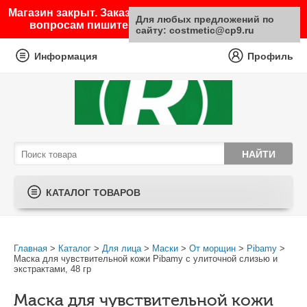
Магазин закрыт. Заказы не принимаются. По любым
Для любых предложений по
вопросам пишите на почту sale@costmetic.ru
сайту: costmetic@cp9.ru
Информация
Профиль
КАТАЛОГ ТОВАРОВ
Главная
>
Каталог
>
Для лица
>
Маски
>
От морщин
>
Pibamy
>
Маска для чувствительной кожи Pibamy с улиточной слизью и
экстрактами, 48 гр
Маска для чувствительной кожи