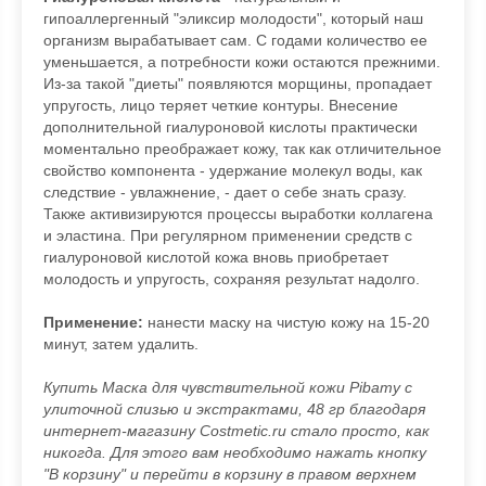
гипоаллергенный "эликсир молодости", который наш
организм вырабатывает сам. С годами количество ее
уменьшается, а потребности кожи остаются прежними.
Из-за такой "диеты" появляются морщины, пропадает
упругость, лицо теряет четкие контуры. Внесение
дополнительной гиалуроновой кислоты практически
моментально преображает кожу, так как отличительное
свойство компонента - удержание молекул воды, как
следствие - увлажнение, - дает о себе знать сразу.
Также активизируются процессы выработки коллагена
и эластина. При регулярном применении средств с
гиалуроновой кислотой кожа вновь приобретает
молодость и упругость, сохраняя результат надолго.
Применение:
нанести маску на чистую кожу на 15-20
минут, затем удалить.
Купить Маска для чувствительной кожи Pibamy с
улиточной слизью и экстрактами, 48 гр благодаря
интернет-магазину Costmetic.ru стало просто, как
никогда. Для этого вам необходимо нажать кнопку
"В корзину" и перейти в корзину в правом верхнем