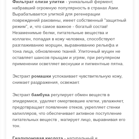
Фильтрат слизи улитки
- уникальный фермент,
набравший огромную популярность в странах Азии.
Вырабатывается улиткой для регенерации
повреждений раковины, имеет собственный "защитный
режим", и, что самое важное - богатый состав!
Незаменимые белки, питательные вещества и
коллаген, попадая в кожу человека, способствуют
разглаживанию морщин, выравниванию рельефа и
тона лица, обновлению тканей. Улиточный муцин не
оставляет шансов прыщам и угрям, при регулярном
применении осветляет веснушки и пигментные пятна.
Экстракт
ромашки
успокаивает чувствительную кожу,
снимает раздражения, освежает.
Экстракт
бамбука
регулирует обмен веществ в
эпидермисе, удаляет омертвевшие клетки, увлажняет,
предотвращает появление отеков, укрепляет стенки
капилляров, что обеспечивает активное поступление
питательных веществ , матирует лицо, выравнивая его
тон.
Гиалуроновая кислота
- натуральный и