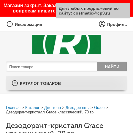
Магазин закрыт. Заказы не принимаются. По любым
Для любых предложений по
вопросам пишите на почту sale@costmetic.ru
сайту: costmetic@cp9.ru
Информация
Профиль
КАТАЛОГ ТОВАРОВ
Главная
>
Каталог
>
Для тела
>
Дезодоранты
>
Grace
>
Дезодорант-кристалл Grace классический, 70 гр
Дезодорант-кристалл Grace