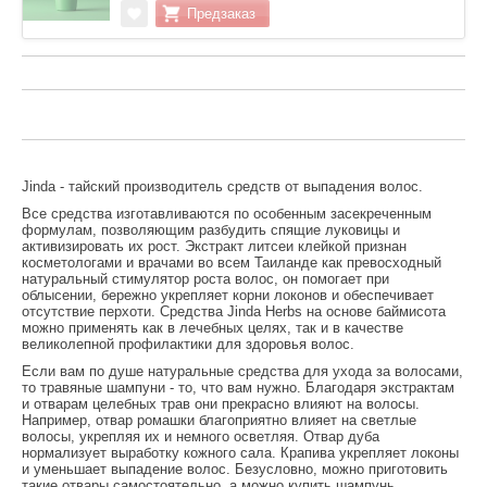
Jinda - тайский производитель средств от выпадения волос.
Все средства изготавливаются по особенным засекреченным
формулам, позволяющим разбудить спящие луковицы и
активизировать их рост. Экстракт литсеи клейкой признан
косметологами и врачами во всем Таиланде как превосходный
натуральный стимулятор роста волос, он помогает при
облысении, бережно укрепляет корни локонов и обеспечивает
отсутствие перхоти. Средства Jinda Herbs на основе баймисота
можно применять как в лечебных целях, так и в качестве
великолепной профилактики для здоровья волос.
Если вам по душе натуральные средства для ухода за волосами,
то травяные шампуни - то, что вам нужно. Благодаря экстрактам
и отварам целебных трав они прекрасно влияют на волосы.
Например, отвар ромашки благоприятно влияет на светлые
волосы, укрепляя их и немного осветляя. Отвар дуба
нормализует выработку кожного сала. Крапива укрепляет локоны
и уменьшает выпадение волос. Безусловно, можно приготовить
такие отвары самостоятельно, а можно купить шампунь,