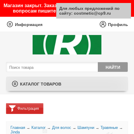
Магазин закрыт. Заказы не принимаются. По любым
Для любых предложений по
вопросам пишите на почту sale@costmetic.ru
сайту: costmetic@cp9.ru
Информация
Профиль
КАТАЛОГ ТОВАРОВ
Фильтрация
Главная
→
Каталог
→
Для волос
→
Шампуни
→
Травяные
→
Jinda