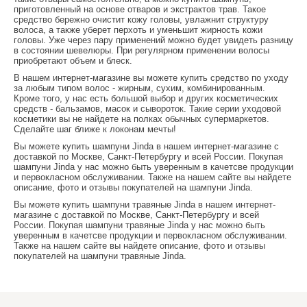
приготовленный на основе отваров и экстрактов трав. Такое
средство бережно очистит кожу головы, увлажнит структуру
волоса, а также уберет перхоть и уменьшит жирность кожи
головы. Уже через пару применений можно будет увидеть разницу
в состоянии шевелюры. При регулярном применении волосы
приобретают объем и блеск.
В нашем интернет-магазине вы можете купить средство по уходу
за любым типом волос - жирным, сухим, комбинированным.
Кроме того, у нас есть большой выбор и других косметических
средств - бальзамов, масок и сывороток. Такие серии уходовой
косметики вы не найдете на полках обычных супермаркетов.
Сделайте шаг ближе к локонам мечты!
Вы можете купить
шампуни
Jinda в нашем интернет-магазине с
доставкой по Москве, Санкт-Петербургу и всей России. Покупая
шампуни
Jinda у нас можно быть уверенным в качетсве продукции
и первокласном обслуживании. Также на нашем сайте вы найдете
описание, фото и отзывы покупателей на
шампуни
Jinda.
Вы можете купить
шампуни травяные
Jinda в нашем интернет-
магазине с доставкой по Москве, Санкт-Петербургу и всей
России. Покупая
шампуни травяные
Jinda у нас можно быть
уверенным в качетсве продукции и первокласном обслуживании.
Также на нашем сайте вы найдете описание, фото и отзывы
покупателей на
шампуни травяные
Jinda.