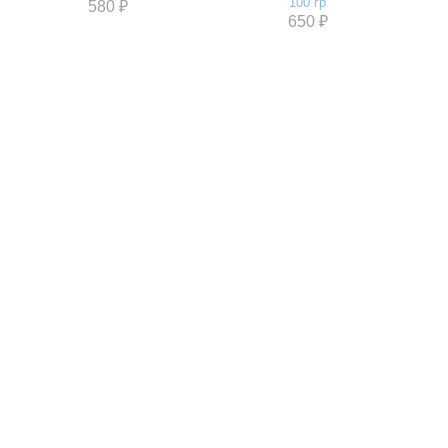
100 гр
580 ₽
650 ₽