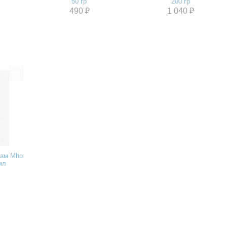
50 гр
200 гр
490 ₽
1 040 ₽
зам Mho
мл