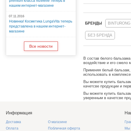
premium класса NuWelle теперь в
нашем интернет-магазине
07.11.2016
Новинка! Косметика LungaVita теперь
БРЕНДЫ
BINTURONG
представлена в нашем интернет-
магазине
БЕЗ БРЕНДА
Все новости
В состав белого бальзама
воздействие и его смело 
Применяя белый бальзам, 
использовать в комплексе
Вы можете купить
бальза
качетсве продукции и пер
Вы можете купить
бальза
уверенным в качетсве про
Информация
На
Доставка
О магазине
Гра
Оплата
Побличная оферта
Мы 