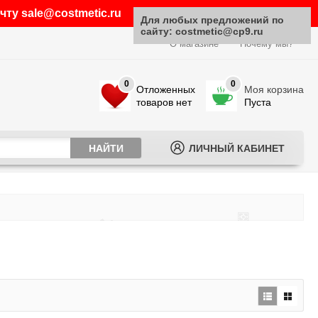
ту sale@costmetic.ru
Для любых предложений по
сайту: costmetic@cp9.ru
О магазине
Почему мы?
0
0
Отложенных
Моя корзина
товаров нет
Пуста
ЛИЧНЫЙ КАБИНЕТ