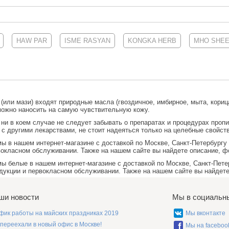
HAW PAR
ISME RASYAN
KONGKA HERB
MHO SHE
 (или мази) входят природные масла (гвоздичное, имбирное, мыта, кориц
можно наносить на самую чувствительную кожу.
ни в коем случае не следует забывать о препаратах и процедурах проп
 с другими лекарствами, не стоит надеяться только на целебные свойст
мы
в нашем интернет-магазине с доставкой по Москве, Санкт-Петербургу
вокласном обслуживании. Также на нашем сайте вы найдете описание, ф
мы белые
в нашем интернет-магазине с доставкой по Москве, Санкт-Пете
дукции и первокласном обслуживании. Также на нашем сайте вы найдете
ши новости
Мы в социальн
фик работы на майских праздниках 2019
Мы вконтакте
переехали в новый офис в Москве!
Мы на faceboo