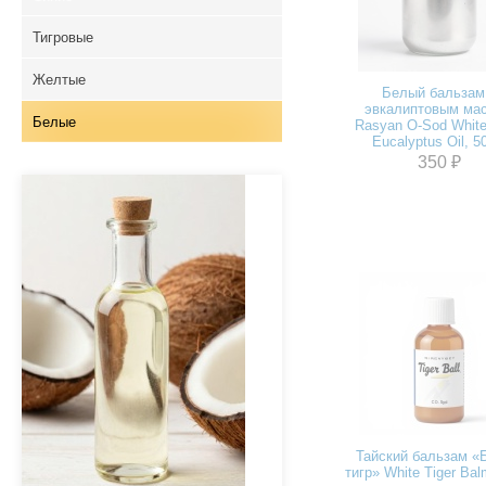
Тигровые
Желтые
Белый бальзам
эвкалиптовым ма
Белые
Rasyan O-Sod Whit
Eucalyptus Oil, 5
350 ₽
Тайский бальзам «
тигр» White Tiger Bal