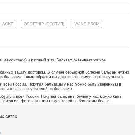
E WOKE
OSOTTHIP (ОСОТИП)
WANG PROM
а, лемонграсс) и китовый жир. Бальзам оказывает мягкое
исанных вашим доктором. В случае серьезной болезни бальзам нужно
ва бальзама. Таким образом вы достигните наилучшего результата.
 и всей России. Покупая
бальзамы
у нас можно быть уверенным в
ото и отзывы покупателей на
бальзамы
.
рбургу и всей России. Покупая
бальзамы белые
у нас можно быть
 описание, фото и отзывы покупателей на
бальзамы белые
.
ых сетях
k