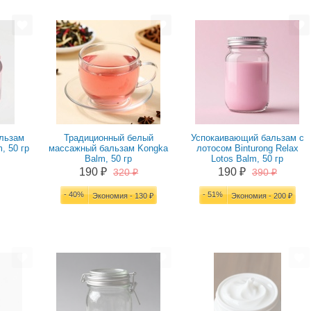
альзам
Традиционный белый
Успокаивающий бальзам с
, 50 гр
массажный бальзам Kongka
лотосом Binturong Relax
Balm, 50 гр
Lotos Balm, 50 гр
190 ₽
190 ₽
320 ₽
390 ₽
- 40%
- 51%
Экономия - 130 ₽
Экономия - 200 ₽