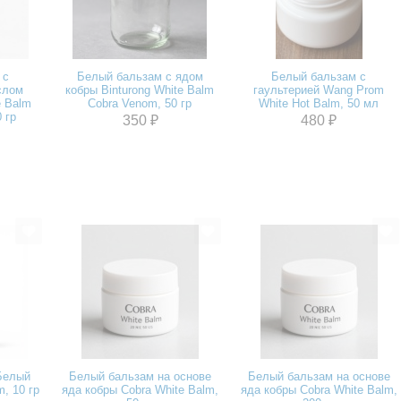
 с
Белый бальзам с ядом
Белый бальзам с
слом
кобры Binturong White Balm
гаультерией Wang Prom
e Balm
Cobra Venom, 50 гр
White Hot Balm, 50 мл
0 гр
350 ₽
480 ₽
Белый
Белый бальзам на основе
Белый бальзам на основе
m, 10 гр
яда кобры Cobra White Balm,
яда кобры Cobra White Balm,