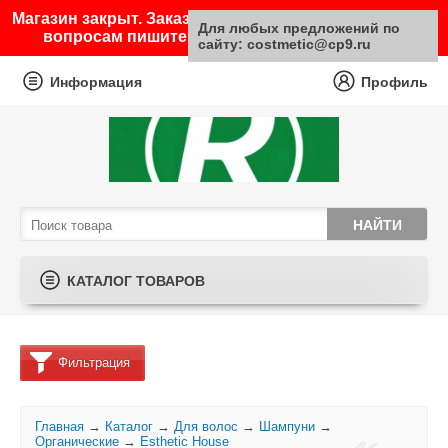
Магазин закрыт. Заказы не принимаются. По любым
Для любых предложений по
вопросам пишите на почту sale@costmetic.ru
сайту: costmetic@cp9.ru
Информация
Профиль
КАТАЛОГ ТОВАРОВ
Фильтрация
Главная
→
Каталог
→
Для волос
→
Шампуни
→
Органические
→
Esthetic House