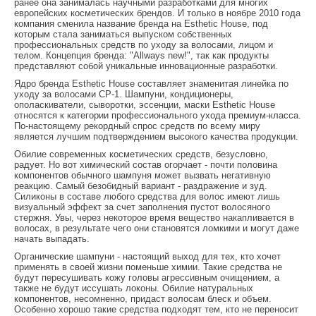
ранее она занималась научными разработками для многих
европейских косметических брендов. И только в ноябре 2010 года
компания сменила название бренда на Esthetic House, под
которым стала заниматься выпуском собственных
профессиональных средств по уходу за волосами, лицом и
телом. Концепция бренда: "Allways new!", так как продукты
представляют собой уникальные инновационные разработки.
Ядро бренда Esthetic House составляет знаменитая линейка по
уходу за волосами CP-1. Шампуни, кондиционеры,
ополаскиватели, сыворотки, эссенции, маски Esthetic House
относятся к категории профессионального ухода премиум-класса.
По-настоящему рекордный спрос средств по всему миру
является лучшим подтверждением высокого качества продукции.
Обилие современных косметических средств, безусловно,
радует. Но вот химический состав огорчает - почти половина
компонентов обычного шампуня может вызвать негативную
реакцию. Самый безобидный вариант - раздражение и зуд.
Силиконы в составе любого средства для волос имеют лишь
визуальный эффект за счет заполнения пустот волосяного
стержня. Увы, через некоторое время вещество накапливается в
волосах, в результате чего они становятся ломкими и могут даже
начать выпадать.
Органические шампуни - настоящий выход для тех, кто хочет
применять в своей жизни поменьше химии. Такие средства не
будут пересушивать кожу головы агрессивным очищением, а
также не будут иссушать локоны. Обилие натуральных
компонентов, несомненно, придаст волосам блеск и объем.
Особенно хорошо такие средства подходят тем, кто не переносит