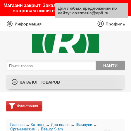
Магазин закрыт. Заказы не принимаются. По любым
Для любых предложений по
вопросам пишите на почту sale@costmetic.ru
сайту: costmetic@cp9.ru
Информация
Профиль
КАТАЛОГ ТОВАРОВ
Фильтрация
Главная
→
Каталог
→
Для волос
→
Шампуни
→
Органические
→
Beauty Siam