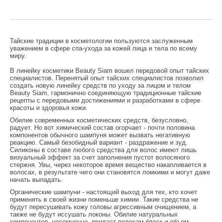
Тайские традиции в косметологии пользуются заслуженным
уважением в сфере спа-ухода за кожей лица и тела по всему
миру.
В линейку косметики Beauty Siam вошел передовой опыт тайских
специалистов. Перенятый опыт тайских специалистов позволил
создать новую линейку средств по уходу за лицом и телом
Beauty Siam, гармонично соединяющую традиционные тайские
рецепты с передовыми достижениями и разработками в сфере
красоты и здоровья кожи.
Обилие современных косметических средств, безусловно,
радует. Но вот химический состав огорчает - почти половина
компонентов обычного шампуня может вызвать негативную
реакцию. Самый безобидный вариант - раздражение и зуд.
Силиконы в составе любого средства для волос имеют лишь
визуальный эффект за счет заполнения пустот волосяного
стержня. Увы, через некоторое время вещество накапливается в
волосах, в результате чего они становятся ломкими и могут даже
начать выпадать.
Органические шампуни - настоящий выход для тех, кто хочет
применять в своей жизни поменьше химии. Такие средства не
будут пересушивать кожу головы агрессивным очищением, а
также не будут иссушать локоны. Обилие натуральных
компонентов, несомненно, придаст волосам блеск и объем.