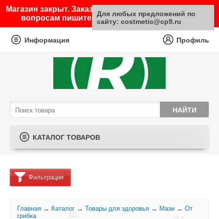
Магазин закрыт. Заказы не принимаются. По любым
Для любых предложений по
вопросам пишите на почту sale@costmetic.ru
сайту: costmetic@cp9.ru
Информация
Профиль
КАТАЛОГ ТОВАРОВ
Фильтрация
Главная
→
Каталог
→
Товары для здоровья
→
Мази
→
От
грибка