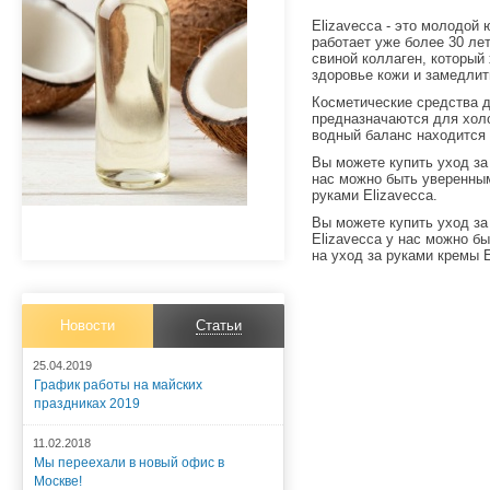
Elizavecca - это молодой
работает уже более 30 ле
свиной коллаген, который
здоровье кожи и замедлит
Косметические средства д
предназначаются для холо
водный баланс находится 
Вы можете купить
уход за
нас можно быть уверенным
руками
Elizavecca.
Вы можете купить
уход за
Elizavecca у нас можно б
на
уход за руками кремы
E
Новости
Статьи
25.04.2019
График работы на майских
праздниках 2019
11.02.2018
Мы переехали в новый офис в
Москве!