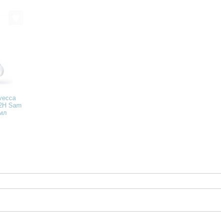
vecca
2H Sam
 мл