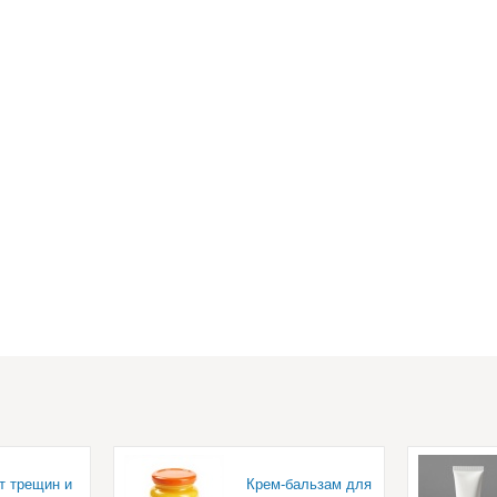
т трещин и
Крем-бальзам для