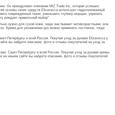
ики. Он принадлежит компании MIZ Trade Inc, которая успешно
тве основы своих средств Elizavecca использует гидролизованный
овить повреждённые ткани, уменьшить глубину морщин, укрепить
оту рождает правильный выбор".
льно нужно для сухой кожи, чаще они бывают антивозрастными, или
ах. Крема для увлажнения рук можно применять постоянно, тогда
анкт-Петербургу и всей России. Покупая
уход за руками
Elizavecca у
айте вы найдете описание, фото и отзывы покупателей на
уход за
скве, Санкт-Петербургу и всей России. Покупая
уход за руками кремы
же на нашем сайте вы найдете описание, фото и отзывы покупателей