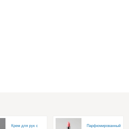
Крем для рук c
Парфюмированный