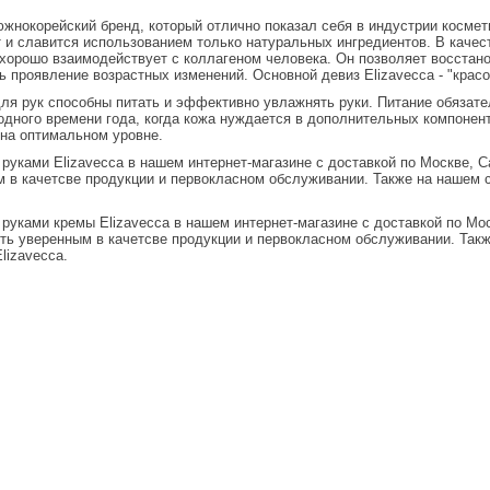
 южнокорейский бренд, который отлично показал себя в индустрии космет
т и славится использованием только натуральных ингредиентов. В качес
 хорошо взаимодействует с коллагеном человека. Он позволяет восстан
ь проявление возрастных изменений. Основной девиз Elizavecca - "крас
ля рук способны питать и эффективно увлажнять руки. Питание обязате
дного времени года, когда кожа нуждается в дополнительных компонент
на оптимальном уровне.
 руками
Elizavecca в нашем интернет-магазине с доставкой по Москве, С
 в качетсве продукции и первокласном обслуживании. Также на нашем с
 руками кремы
Elizavecca в нашем интернет-магазине с доставкой по Мо
ыть уверенным в качетсве продукции и первокласном обслуживании. Так
lizavecca.