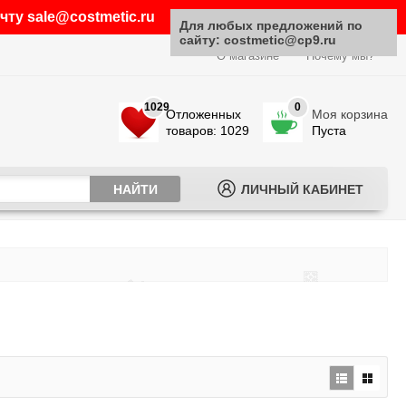
ту sale@costmetic.ru
Для любых предложений по
сайту: costmetic@cp9.ru
О магазине
Почему мы?
1029
0
Отложенных
Моя корзина
товаров: 1029
Пуста
ЛИЧНЫЙ КАБИНЕТ