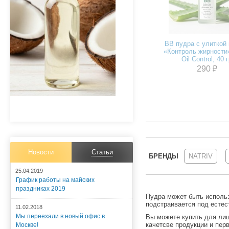
BB пудра с улиткой 
«Контроль жирности»
Oil Control, 40 
290 ₽
Новости
Статьи
БРЕНДЫ
NATRIV
25.04.2019
График работы на майских
праздниках 2019
Пудра может быть использ
подстраивается под естес
11.02.2018
Мы переехали в новый офис в
Вы можете купить
для ли
качетсве продукции и пер
Москве!