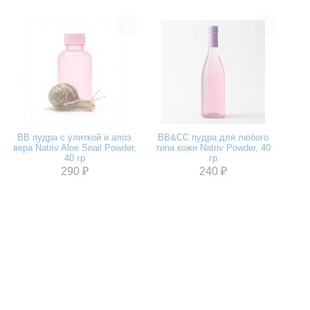
BB пудра с улиткой и алоэ
BB&CC пудра для любого
вера Natriv Aloe Snail Powder,
типа кожи Natriv Powder, 40
40 гр
гр
290 ₽
240 ₽