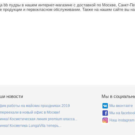
а bb пудры
в нашем интернет-магазине с доставкой по Москве, Санкт-Пе
е продукции и первокласном обслуживании. Также на нашем сайте вы на
ши новости
Мы в социальн
фик работы на майских праздниках 2019
Мы вконтакте
переехали в новый офис в Москве!
Мы на faceboo
инка! Косметическая линия premium класса...
Наш instagram
инка! Косметика LungaVita теперь...