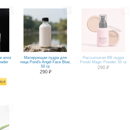
и алоэ
Матирующая пудра для
Рассыпчатая BB пудра
owder
лица Pond's Angel Face Blue,
Ponds Magic Powder, 50 гр
50 гр
290 ₽
290 ₽
40 ₽