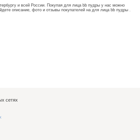
тербургу и всей России. Покупая
для лица bb пудры
у нас можно
йдете описание, фото и отзывы покупателей на
для лица bb пудры
.
ых сетях
k