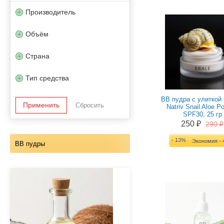
Производитель
Объём
Страна
Тип средства
BB пудра с улиткой 
Natriv Snail Aloe P
SPF30, 25 гр
250 ₽
290 ₽
- 13%
Экономия - 
BB пудры