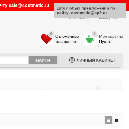
ту sale@costmetic.ru
Для любых предложений по
сайту: costmetic@cp9.ru
О магазине
Почему мы?
0
0
Отложенных
Моя корзина
товаров нет
Пуста
ЛИЧНЫЙ КАБИНЕТ