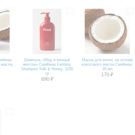
rebeau
Шампунь «Мед и яичный
Маска для волос на основе
 масла,
желток» Carebeau Fantasy
кокосового масла Carebeau,
Shampoo Yolk & Honey, 1100
30 мл
гр
170 ₽
690 ₽