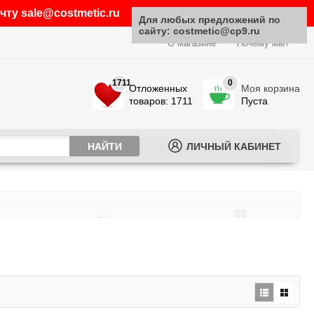
ту sale@costmetic.ru
Для любых предложений по
сайту: costmetic@cp9.ru
О магазине
Почему мы?
1711
0
Отложенных
Моя корзина
товаров: 1711
Пуста
ЛИЧНЫЙ КАБИНЕТ