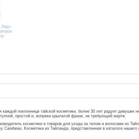
 Лед»
hampoo
гр
я каждой поклоннице тайской косметики, более 30 лет радует девушек
тупной, простой и, вопреки крылатой фразе, не требующей жертв.
роизводитель косметики и товаров для ухода за телом и волосами из Тай
ику Carebeau. Косметика из Тайланда, представленная в каталоге нашего