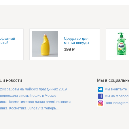
сфатный
Средство для
ьный...
мытья посуды...
199 ₽
ши новости
Мы в социальн
фик работы на майских праздниках 2019
Мы вконтакте
переехали в новый офис в Москве!
Мы на faceboo
инка! Косметическая линия premium класса...
Наш instagram
инка! Косметика LungaVita теперь...