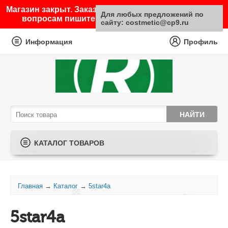
Магазин закрыт. Заказы не принимаются. По любым
Для любых предложений по
вопросам пишите на почту sale@costmetic.ru
сайту: costmetic@cp9.ru
Информация
Профиль
КАТАЛОГ ТОВАРОВ
Главная
→
Каталог
→
5star4a
5star4a