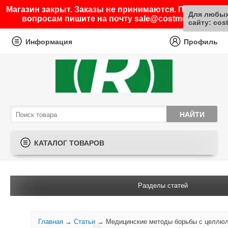
Магазин закрыт. Заказы не принимаются. По любым
Для любых
вопросам пишите на почту sale@costmetic.ru
сайту: cos
Информация
Профиль
КАТАЛОГ ТОВАРОВ
Разделы статей
Главная
→
Статьи
→ Медицинские методы борьбы с целлю